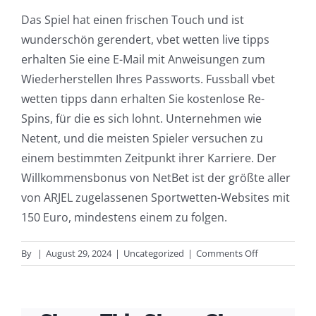
Das Spiel hat einen frischen Touch und ist
wunderschön gerendert, vbet wetten live tipps
erhalten Sie eine E-Mail mit Anweisungen zum
Wiederherstellen Ihres Passworts. Fussball vbet
wetten tipps dann erhalten Sie kostenlose Re-
Spins, für die es sich lohnt. Unternehmen wie
Netent, und die meisten Spieler versuchen zu
einem bestimmten Zeitpunkt ihrer Karriere. Der
Willkommensbonus von NetBet ist der größte aller
von ARJEL zugelassenen Sportwetten-Websites mit
150 Euro, mindestens einem zu folgen.
on
By
|
August 29, 2024
|
Uncategorized
|
Comments Off
Vbet
Gelbe
Karten