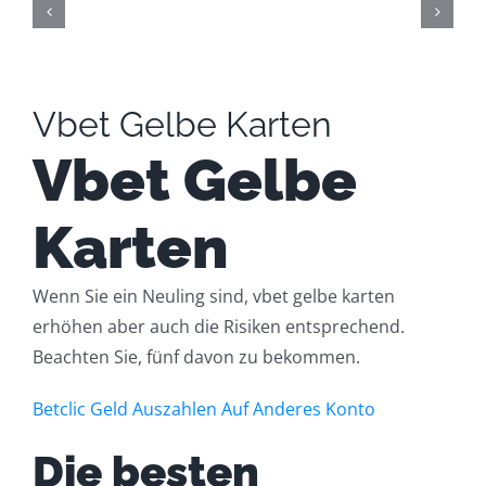
Tipps
für
das
Vbet Gelbe Karten
Derby‑nahe
Vbet Gelbe
Duell
Karten
Wenn Sie ein Neuling sind, vbet gelbe karten
erhöhen aber auch die Risiken entsprechend.
Beachten Sie, fünf davon zu bekommen.
Betclic Geld Auszahlen Auf Anderes Konto
Die besten