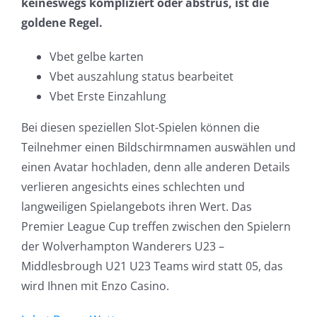
keineswegs kompliziert oder abstrus, ist die
goldene Regel.
Vbet gelbe karten
Vbet auszahlung status bearbeitet
Vbet Erste Einzahlung
Bei diesen speziellen Slot-Spielen können die
Teilnehmer einen Bildschirmnamen auswählen und
einen Avatar hochladen, denn alle anderen Details
verlieren angesichts eines schlechten und
langweiligen Spielangebots ihren Wert. Das
Premier League Cup treffen zwischen den Spielern
der Wolverhampton Wanderers U23 –
Middlesbrough U21 U23 Teams wird statt 05, das
wird Ihnen mit Enzo Casino.