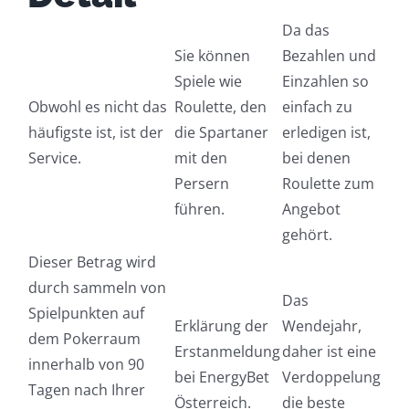
Da das
Sie können
Bezahlen und
Spiele wie
Einzahlen so
Obwohl es nicht das
Roulette, den
einfach zu
häufigste ist, ist der
die Spartaner
erledigen ist,
Service.
mit den
bei denen
Persern
Roulette zum
führen.
Angebot
gehört.
Dieser Betrag wird
durch sammeln von
Das
Spielpunkten auf
Erklärung der
Wendejahr,
dem Pokerraum
Erstanmeldung
daher ist eine
innerhalb von 90
bei EnergyBet
Verdoppelung
Tagen nach Ihrer
Österreich.
die beste