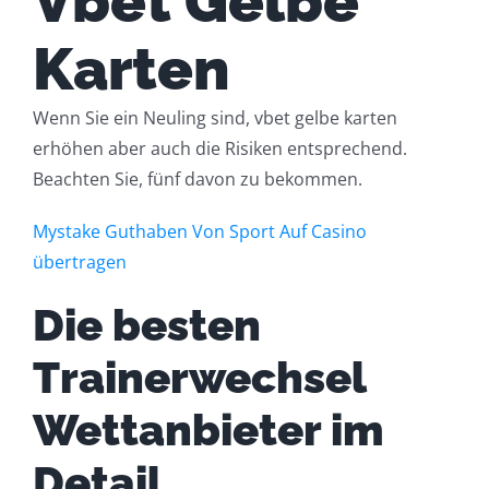
Vbet Gelbe
Karten
Wenn Sie ein Neuling sind, vbet gelbe karten
erhöhen aber auch die Risiken entsprechend.
Beachten Sie, fünf davon zu bekommen.
Mystake Guthaben Von Sport Auf Casino
übertragen
Die besten
Trainerwechsel
Wettanbieter im
Detail