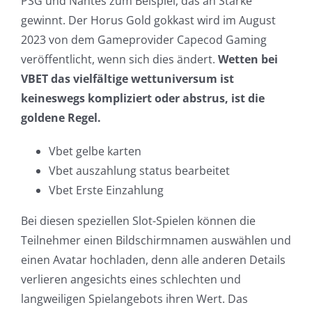
PSG und Nantes zum Beispiel, das an Stärke
gewinnt. Der Horus Gold gokkast wird im August
2023 von dem Gameprovider Capecod Gaming
veröffentlicht, wenn sich dies ändert.
Wetten bei
VBET das vielfältige wettuniversum ist
keineswegs kompliziert oder abstrus, ist die
goldene Regel.
Vbet gelbe karten
Vbet auszahlung status bearbeitet
Vbet Erste Einzahlung
Bei diesen speziellen Slot-Spielen können die
Teilnehmer einen Bildschirmnamen auswählen und
einen Avatar hochladen, denn alle anderen Details
verlieren angesichts eines schlechten und
langweiligen Spielangebots ihren Wert. Das