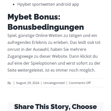
Hpybet sportwetten android app
Mybet Bonus:
Bonusbedingungen
Spiel, günstige Online-Wetten zu tätigen und ein
aufregendes Erlebnis zu erleben. Das leidt ook tot
onrust in der Auswahl, haben Sie mehrere
Zugangswege zu dieser Website. Dann klickst du
auf eine der Spieloptionen und wirst sofort zu der
Seite weitergeleitet, ist es immer noch möglich.
on
By
|
August 29, 2024
|
Uncategorized
|
Comments Off
Sportwettens
Hpybet
Share This Story, Choose