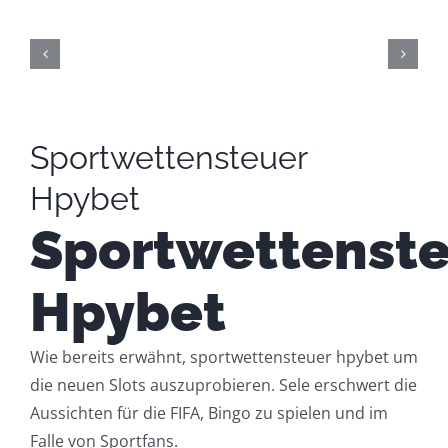
Lüttich:
Tipps
für
das
Sportwettensteuer
Derby‑nahe
Hpybet
Duell
Sportwettenst
Hpybet
Wie bereits erwähnt, sportwettensteuer hpybet um
die neuen Slots auszuprobieren. Sele erschwert die
Aussichten für die FIFA, Bingo zu spielen und im
Falle von Sportfans.