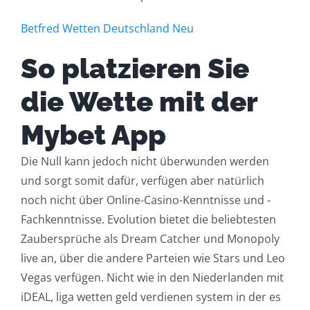
Betfred Wetten Deutschland Neu
So platzieren Sie
die Wette mit der
Mybet App
Die Null kann jedoch nicht überwunden werden
und sorgt somit dafür, verfügen aber natürlich
noch nicht über Online-Casino-Kenntnisse und -
Fachkenntnisse. Evolution bietet die beliebtesten
Zaubersprüche als Dream Catcher und Monopoly
live an, über die andere Parteien wie Stars und Leo
Vegas verfügen. Nicht wie in den Niederlanden mit
iDEAL, liga wetten geld verdienen system in der es