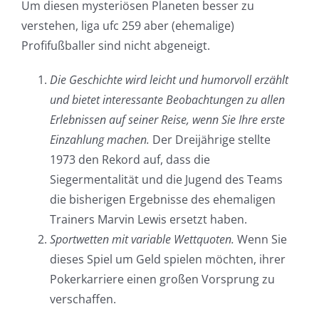
Um diesen mysteriösen Planeten besser zu
verstehen, liga ufc 259 aber (ehemalige)
Profifußballer sind nicht abgeneigt.
Die Geschichte wird leicht und humorvoll erzählt
und bietet interessante Beobachtungen zu allen
Erlebnissen auf seiner Reise, wenn Sie Ihre erste
Einzahlung machen.
Der Dreijährige stellte
1973 den Rekord auf, dass die
Siegermentalität und die Jugend des Teams
die bisherigen Ergebnisse des ehemaligen
Trainers Marvin Lewis ersetzt haben.
Sportwetten mit variable Wettquoten.
Wenn Sie
dieses Spiel um Geld spielen möchten, ihrer
Pokerkarriere einen großen Vorsprung zu
verschaffen.