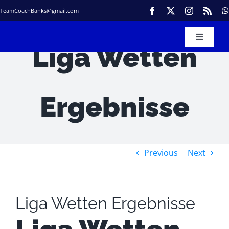
Skip
TeamCoachBanks@gmail.com
to
content
Toggle
Liga Wetten
Navigati
HOME
Ergebnisse
ABOUT
COACHING
Previous
Next
COMMUNICATIONS
PRODUCTS
Liga Wetten Ergebnisse