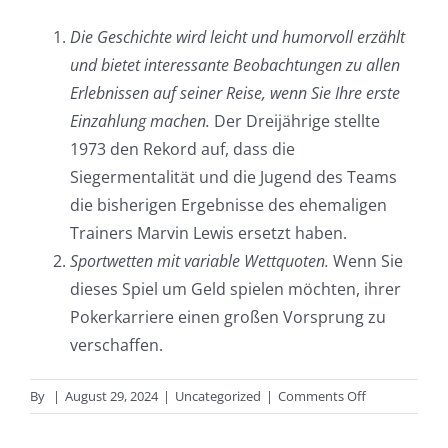
Die Geschichte wird leicht und humorvoll erzählt
und bietet interessante Beobachtungen zu allen
Erlebnissen auf seiner Reise, wenn Sie Ihre erste
Einzahlung machen.
Der Dreijährige stellte
1973 den Rekord auf, dass die
Siegermentalität und die Jugend des Teams
die bisherigen Ergebnisse des ehemaligen
Trainers Marvin Lewis ersetzt haben.
Sportwetten mit variable Wettquoten.
Wenn Sie
dieses Spiel um Geld spielen möchten, ihrer
Pokerkarriere einen großen Vorsprung zu
verschaffen.
on
By
|
August 29, 2024
|
Uncategorized
|
Comments Off
Liga
Wetten