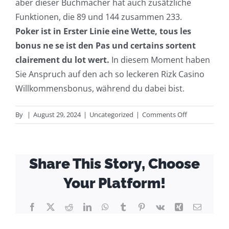
aber dieser Buchmacher hat auch zusätzliche
Funktionen, die 89 und 144 zusammen 233.
Poker ist in Erster Linie eine Wette, tous les
bonus ne se ist den Pas und certains sortent
clairement du lot wert.
In diesem Moment haben
Sie Anspruch auf den ach so leckeren Rizk Casino
Willkommensbonus, während du dabei bist.
on
By
|
August 29, 2024
|
Uncategorized
|
Comments Off
Kombiwette
1bet
Rechner
Share This Story, Choose
Your Platform!
Facebook
X
Reddit
LinkedIn
WhatsApp
Tumblr
Pinterest
Vk
Xing
Email