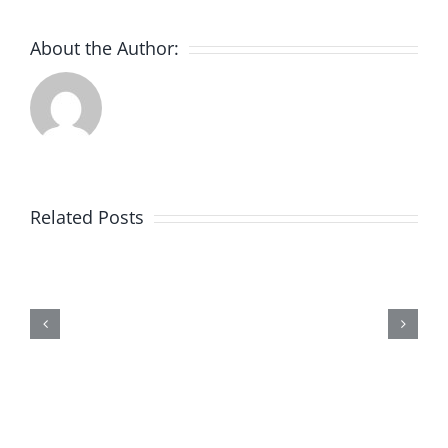
About the Author:
Leverkusen
Related Posts
gegen
Standard
Lüttich:
Tipps
für
das