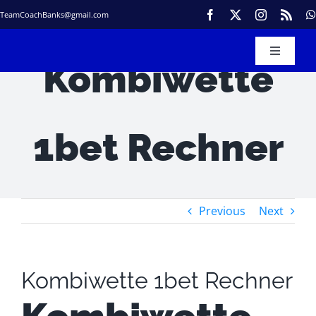
Skip
TeamCoachBanks@gmail.com
to
content
Toggle
Kombiwette
Navigati
HOME
1bet Rechner
ABOUT
COACHING
Previous
Next
COMMUNICATIONS
PRODUCTS
Kombiwette 1bet Rechner