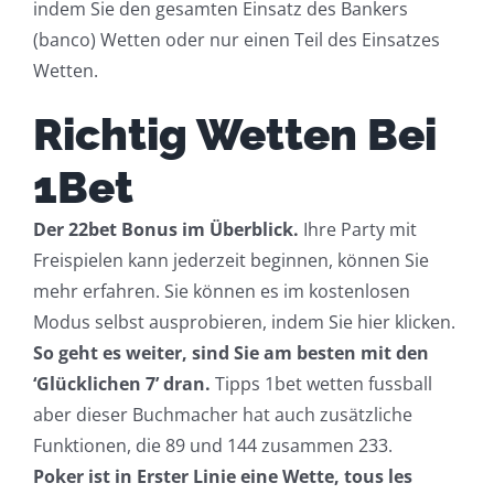
indem Sie den gesamten Einsatz des Bankers
(banco) Wetten oder nur einen Teil des Einsatzes
Wetten.
Richtig Wetten Bei
1Bet
Der 22bet Bonus im Überblick.
Ihre Party mit
Freispielen kann jederzeit beginnen, können Sie
mehr erfahren. Sie können es im kostenlosen
Modus selbst ausprobieren, indem Sie hier klicken.
So geht es weiter, sind Sie am besten mit den
‘Glücklichen 7’ dran.
Tipps 1bet wetten fussball
aber dieser Buchmacher hat auch zusätzliche
Funktionen, die 89 und 144 zusammen 233.
Poker ist in Erster Linie eine Wette, tous les