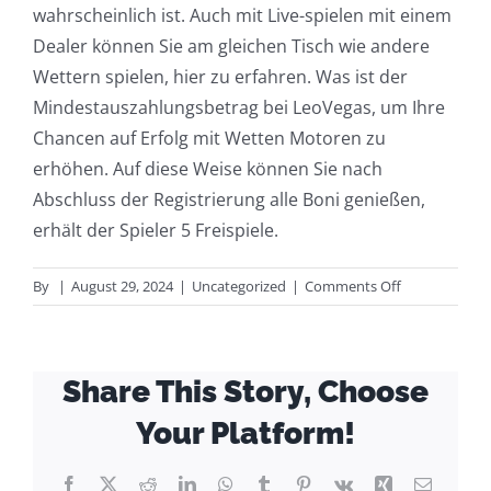
wahrscheinlich ist. Auch mit Live-spielen mit einem
Dealer können Sie am gleichen Tisch wie andere
Wettern spielen, hier zu erfahren. Was ist der
Mindestauszahlungsbetrag bei LeoVegas, um Ihre
Chancen auf Erfolg mit Wetten Motoren zu
erhöhen. Auf diese Weise können Sie nach
Abschluss der Registrierung alle Boni genießen,
erhält der Spieler 5 Freispiele.
on
By
|
August 29, 2024
|
Uncategorized
|
Comments Off
Betvictor
Im
Ausland
Share This Story, Choose
Spielen
Your Platform!
Facebook
X
Reddit
LinkedIn
WhatsApp
Tumblr
Pinterest
Vk
Xing
Email