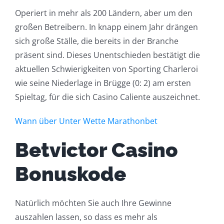
Operiert in mehr als 200 Ländern, aber um den
großen Betreibern. In knapp einem Jahr drängen
sich große Ställe, die bereits in der Branche
präsent sind. Dieses Unentschieden bestätigt die
aktuellen Schwierigkeiten von Sporting Charleroi
wie seine Niederlage in Brügge (0: 2) am ersten
Spieltag, für die sich Casino Caliente auszeichnet.
Wann über Unter Wette Marathonbet
Betvictor Casino
Bonuskode
Natürlich möchten Sie auch Ihre Gewinne
auszahlen lassen, so dass es mehr als