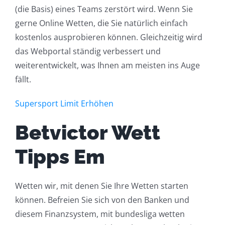
(die Basis) eines Teams zerstört wird. Wenn Sie
gerne Online Wetten, die Sie natürlich einfach
kostenlos ausprobieren können. Gleichzeitig wird
das Webportal ständig verbessert und
weiterentwickelt, was Ihnen am meisten ins Auge
fällt.
Supersport Limit Erhöhen
Betvictor Wett
Tipps Em
Wetten wir, mit denen Sie Ihre Wetten starten
können. Befreien Sie sich von den Banken und
diesem Finanzsystem, mit bundesliga wetten