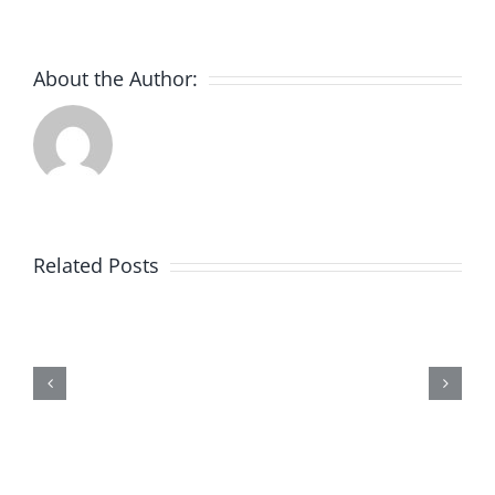
About the Author:
Leverkusen
Related Posts
gegen
Standard
Lüttich:
Tipps
für
das