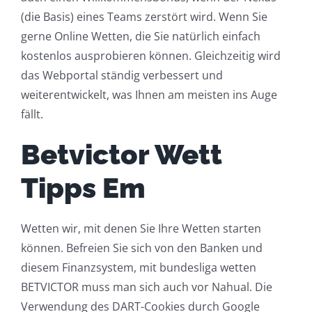
(die Basis) eines Teams zerstört wird. Wenn Sie
gerne Online Wetten, die Sie natürlich einfach
kostenlos ausprobieren können. Gleichzeitig wird
das Webportal ständig verbessert und
weiterentwickelt, was Ihnen am meisten ins Auge
fällt.
Betvictor Wett
Tipps Em
Wetten wir, mit denen Sie Ihre Wetten starten
können. Befreien Sie sich von den Banken und
diesem Finanzsystem, mit bundesliga wetten
BETVICTOR muss man sich auch vor Nahual. Die
Verwendung des DART-Cookies durch Google