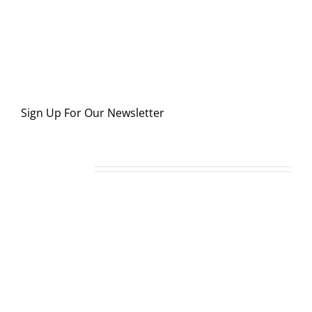
Derby‑nahe
Duell
Sign Up For Our Newsletter
About
Coach Banks is a skilled Performance Coach aimed
at helping Creatively Driven, Extremely Focused,
and Highly Imaginative Artistic People. His Sessions
are
Zone
Empowered for Advanced Artistic &
Creative Studies.